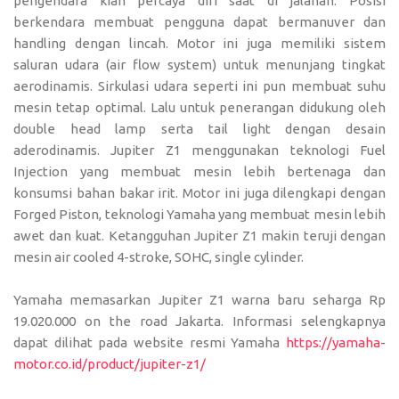
pengendara kian percaya diri saat di jalanan. Posisi
berkendara membuat pengguna dapat bermanuver dan
handling dengan lincah. Motor ini juga memiliki sistem
saluran udara (air flow system) untuk menunjang tingkat
aerodinamis. Sirkulasi udara seperti ini pun membuat suhu
mesin tetap optimal. Lalu untuk penerangan didukung oleh
double head lamp serta tail light dengan desain
aderodinamis. Jupiter Z1 menggunakan teknologi Fuel
Injection yang membuat mesin lebih bertenaga dan
konsumsi bahan bakar irit. Motor ini juga dilengkapi dengan
Forged Piston, teknologi Yamaha yang membuat mesin lebih
awet dan kuat. Ketangguhan Jupiter Z1 makin teruji dengan
mesin air cooled 4-stroke, SOHC, single cylinder.
Yamaha memasarkan Jupiter Z1 warna baru seharga Rp
19.020.000 on the road Jakarta. Informasi selengkapnya
dapat dilihat pada website resmi Yamaha
https://yamaha-
motor.co.id/product/jupiter-z1/